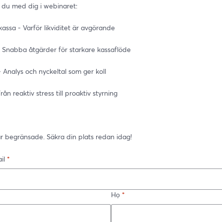
 du med dig i webinaret: 
kassa - Varför likviditet är avgörande 
- Snabba åtgärder för starkare kassaflöde 
 Analys och nyckeltal som ger koll 
rån reaktiv stress till proaktiv styrning 
är begränsade. Säkra din plats redan idag!
il
*
Họ
*