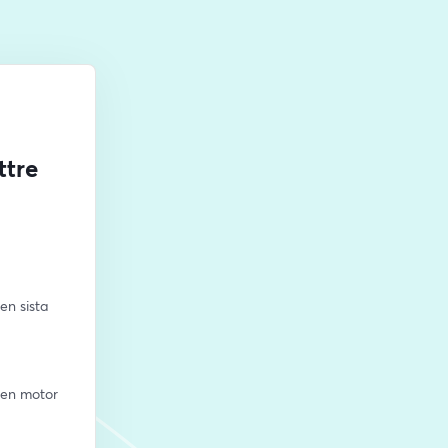
ttre
n sista 
 en motor 