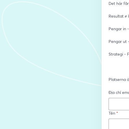
Det här får
Resultat ≠ 
Pengar in 
Pengar ut -
Strategi - F
Platserna 
Địa chỉ ema
Tên
*