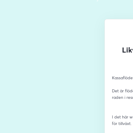
Lik
Kassaflödet
Det är flöd
raden i res
I det här w
för tillväxt. 