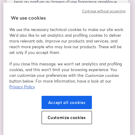
tenir au parfum au travers d’une fragrance angélique.
Continue without accepting
Au travers de cette conférence, je souhaite vous 
We use cookies
transmettre des informations et des clés pour 
apprivoiser la clair olfaction dans votre quotidien.
We use the necessary technical cookies to make our site work.
We'd also like to set analytics and profiling cookies to deliver
more relevant ads, improve our products and services, and
Au programme :
reach more people who may love our products. These will be
set only if you accept them.
- Accueil et présentation
- J’ai senti un parfum dans un rêve (partage 
If you close this message, we won’t set analytics and profiling
d’expérience)
cookies, and this won’t limit your browsing experience. You
- Que signifie les fragrances envoyées par les Anges ? 
can customize your preferences with the
Customize cookies
button below. For more information, have a look at our
La clairolfaction
Privacy Policy
- Découvrir le parfum subtil de son ange gardien 
(méditation)
- Questions et réponses
Accept all cookies
- Présentation des prochains ateliers angéliques
Customize cookies
Avec joie de vous rencontrer pour vivre cette 
expérience avec les Anges.