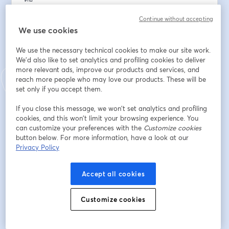
Continue without accepting
💡 พร้อมตัวอย่างจริง และเคล็ดลับที่คุณนำไปใช้ได้ทันที!
We use cookies
สิ่งที่จะได้รับจากงานสัมมนานี้ คือ
We use the necessary technical cookies to make our site work.
- เข้าใจภาพรวมของ Customer Service ยุคใหม่ ที่เชื่อม
We'd also like to set analytics and profiling cookies to deliver
โยงกับยอดขายโดยตรง
more relevant ads, improve our products and services, and
- แนวทางการออกแบบ Omnichannel Experience ที่มี
reach more people who may love our products. These will be
ประสิทธิภาพ
set only if you accept them.
- เทคนิคการใช้ Support Interaction ในการ Upsell, 
If you close this message, we won’t set analytics and profiling
Cross-sell และสร้าง Retention
cookies, and this won’t limit your browsing experience. You
- เรียนรู้การประยุกต์ใช้ Freshdesk Omnichannel และ 
can customize your preferences with the
Customize cookies
Freddy AI ในองค์กร
button below. For more information, have a look at our
- รับข้อเสนอพิเศษจาก Sundae Solutions สำหรับผู้เข้าร่วม
Privacy Policy
งานเท่านั้น
Accept all cookies
Địa chỉ email
*
Customize cookies
Tên
*