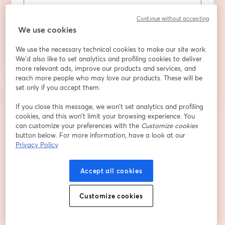
Họ
*
Continue without accepting
We use cookies
We use the necessary technical cookies to make our site work.
We'd also like to set analytics and profiling cookies to deliver
Đăng ký
more relevant ads, improve our products and services, and
reach more people who may love our products. These will be
set only if you accept them.
Bạn đã đăng ký từ trước?
Tham gia tại đây
If you close this message, we won’t set analytics and profiling
cookies, and this won’t limit your browsing experience. You
can customize your preferences with the
Customize cookies
Bằng việc đăng ký, bạn xác nhận và đồng ý với
Điều khoản dịch vụ
và
Chính
button below. For more information, have a look at our
mở trong tab mớ
sách quyền riêng tư
của chúng tôi
Thông tin của bạn sẽ được chia sẻ với
mở trong tab mới
Privacy Policy
người chủ trì.
Accept all cookies
Customize cookies