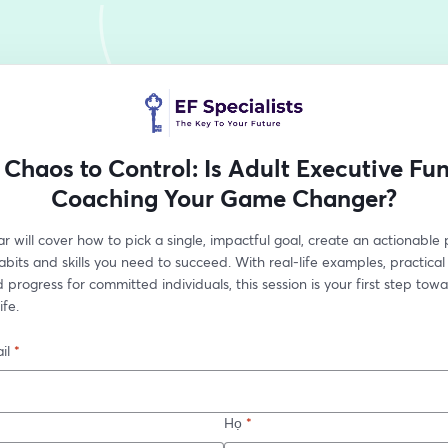
Chaos to Control: Is Adult Executive Fu
Coaching Your Game Changer?
r will cover how to pick a single, impactful goal, create an actionable 
abits and skills you need to succeed. With real-life examples, practical 
progress for committed individuals, this session is your first step tow
fe. 
il
*
Họ
*