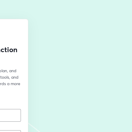
nction
plan, and 
tools, and 
ards a more 