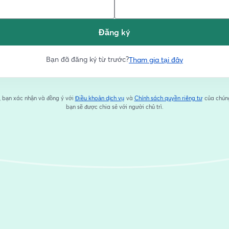
Đăng ký
Bạn đã đăng ký từ trước?
Tham gia tại đây
, bạn xác nhận và đồng ý với
Điều khoản dịch vụ
và
Chính sách quyền riêng tư
của chúng
mở trong tab mới
mở trong 
bạn sẽ được chia sẻ với người chủ trì.