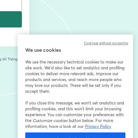
Continue without accepting
We use cookies
 tôi
Thông tin của
We use the necessary technical cookies to make our
tab mới
site work. We'd also like to set analytics and profiling
cookies to deliver more relevant ads, improve our
products and services, and reach more people who
may love our products. These will be set only if you
accept them.
If you close this message, we won’t set analytics and
profiling cookies, and this won’t limit your browsing
experience. You can customize your preferences with
the
Customize cookies
button below. For more
information, have a look at our
Privacy Policy