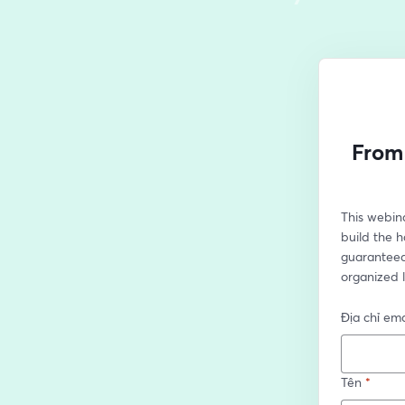
From 
This webina
build the h
guaranteed 
organized li
Địa chỉ ema
Tên
*