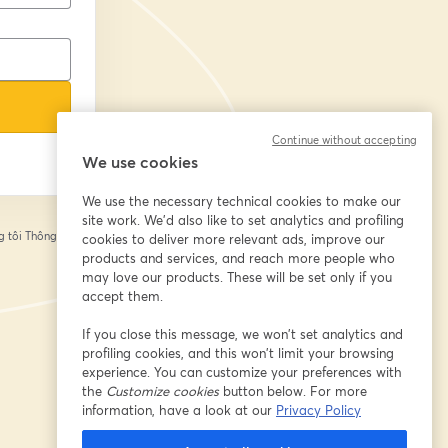
Continue without accepting
We use cookies
We use the necessary technical cookies to make our
site work. We'd also like to set analytics and profiling
 tôi
Thông tin của
cookies to deliver more relevant ads, improve our
tab mới
products and services, and reach more people who
may love our products. These will be set only if you
accept them.
If you close this message, we won’t set analytics and
profiling cookies, and this won’t limit your browsing
experience. You can customize your preferences with
the
Customize cookies
button below. For more
information, have a look at our
Privacy Policy