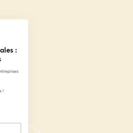
ales :
s
treprises 
 ! 