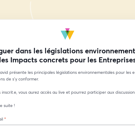
uer dans les législations environnement
les Impacts concrets pour les Entreprise
vid présente les principales législations environnementales pour les en
ns de s'y conformer.
 inscrit.e, vous aurez accès au live et pourrez participer aux discussions
 suite ! 
il
*