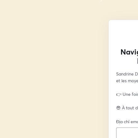
Navig
Sandrine Da
et les moye
👉 Une fois
😎 À tout de
Địa chỉ ema