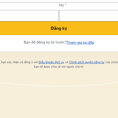
Họ
*
Đăng ký
Bạn đã đăng ký từ trước?
Tham gia tại đây
, bạn xác nhận và đồng ý với
Điều khoản dịch vụ
và
Chính sách quyền riêng tư
của chúng
mở trong tab mới
mở trong 
bạn sẽ được chia sẻ với người chủ trì.