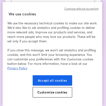
Continue without accepting
Họ
*
We use cookies
We use the necessary technical cookies to make our site work.
We'd also like to set analytics and profiling cookies to deliver
Đăng ký
more relevant ads, improve our products and services, and
reach more people who may love our products. These will be
set only if you accept them.
Bạn đã đăng ký từ trước?
Tham gia tại đây
If you close this message, we won’t set analytics and profiling
cookies, and this won’t limit your browsing experience. You
can customize your preferences with the
Customize cookies
Bằng việc đăng ký, bạn xác nhận và đồng ý với
Điều khoản dịch vụ
và
Chính
button below. For more information, have a look at our
mở trong tab mớ
sách quyền riêng tư
của chúng tôi
Thông tin của bạn sẽ được chia sẻ với
Privacy Policy
mở trong tab mới
người chủ trì.
Accept all cookies
Customize cookies