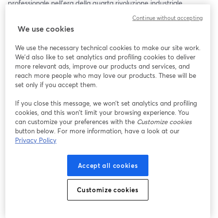
professionale nell'era della quarta rivoluzione industriale.
Continue without accepting
Roberto Verdone è ingegnere elettronico, professore ordinario 
We use cookies
all'Università di Bologna dal 2001. È il Direttore del Laboratorio 
Nazionale di Comunicazioni Wireless del CNIT. Da quindici anni 
We use the necessary technical cookies to make our site work.
ha affiancato alla sua attività nel campo dell'ingegneria lo studio 
We'd also like to set analytics and profiling cookies to deliver
della psicologia del lavoro. Dal 2010 insegna un corso sulle soft 
more relevant ads, improve our products and services, and
skill all'Università di Bologna. Ha ideato il progetto "Soft Skills for 
reach more people who may love our products. These will be
Success" e coordina la missione "Education&Training" del 
set only if you accept them.
programma RESTART, finanziato dal PNRR per il triennio 2023-
If you close this message, we won’t set analytics and profiling
2025.
cookies, and this won’t limit your browsing experience. You
can customize your preferences with the
Customize cookies
Durante il webinar, discuteremo:
button below. For more information, have a look at our
Privacy Policy
- Importanza delle Soft Skill: come le capacità interpersonali e 
organizzative influenzano il successo professionale nel contesto 
Accept all cookies
attuale.
- Apprendimento e Sviluppo: metodi efficaci per sviluppare soft 
skill a qualsiasi età, attraverso l'educazione formale e 
Customize cookies
l'esperienza pratica.
Integrazione con la Tecnologia: l'impatto delle tecnologie 
emergenti sulle competenze professionali richieste.