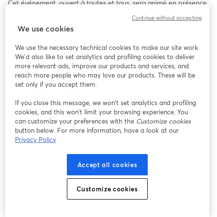
Cet événement, ouvert à toutes et tous, sera animé en présence 
de Marc PASCAL, garant nommé par la Commission Nationale 
Continue without accepting
du Débat Public. Ce temps d'échange sera l'occasion de :
We use cookies
Présenter au public les enseignements de la concertation,
We use the necessary technical cookies to make our site work.
Partager les décisions prises sur le projet lors de la séance du 
We'd also like to set analytics and profiling cookies to deliver
Conseil Communautaire du 24 octobre 2024,
more relevant ads, improve our products and services, and
Échanger sur les étapes à venir.
reach more people who may love our products. These will be
Nous espérons vous compter parmi nous pour ce moment 
set only if you accept them.
d'information et de dialogue essentiel.
If you close this message, we won’t set analytics and profiling
cookies, and this won’t limit your browsing experience. You
can customize your preferences with the
Customize cookies
button below. For more information, have a look at our
Privacy Policy
Accept all cookies
Customize cookies