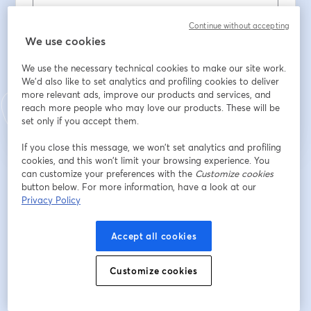
Họ
*
Continue without accepting
We use cookies
We use the necessary technical cookies to make our site work.
We'd also like to set analytics and profiling cookies to deliver
Đăng ký
more relevant ads, improve our products and services, and
reach more people who may love our products. These will be
set only if you accept them.
Bạn đã đăng ký từ trước?
Tham gia tại đây
If you close this message, we won’t set analytics and profiling
cookies, and this won’t limit your browsing experience. You
can customize your preferences with the
Customize cookies
Bằng việc đăng ký, bạn xác nhận và đồng ý với
Điều khoản dịch vụ
và
Chính
button below. For more information, have a look at our
mở trong tab mớ
sách quyền riêng tư
của chúng tôi
Thông tin của bạn sẽ được chia sẻ với
mở trong tab mới
Privacy Policy
người chủ trì.
Accept all cookies
Customize cookies