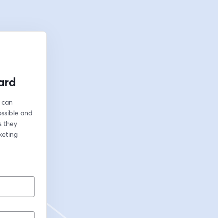
ard
 can 
ssible and 
 they 
eting 