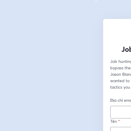
Jo
Job hunting
bypass the 
Jason Blanc
wanted to 
tactics you
Địa chỉ ema
Tên
*