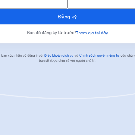
Đăng ký
Bạn đã đăng ký từ trước?
Tham gia tại đây
, bạn xác nhận và đồng ý với
Điều khoản dịch vụ
và
Chính sách quyền riêng tư
của chúng
mở trong tab mới
mở trong 
bạn sẽ được chia sẻ với người chủ trì.