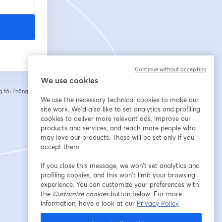
Continue without accepting
We use cookies
 tôi
Thông tin của
tab mới
We use the necessary technical cookies to make our
site work. We'd also like to set analytics and profiling
cookies to deliver more relevant ads, improve our
products and services, and reach more people who
may love our products. These will be set only if you
accept them.
If you close this message, we won’t set analytics and
profiling cookies, and this won’t limit your browsing
experience. You can customize your preferences with
the
Customize cookies
button below. For more
information, have a look at our
Privacy Policy