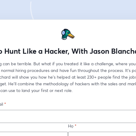
b Hunt Like a Hacker, With Jason Blanch
 can be terrible. But what if you treated it like a challenge, where you
normal hiring procedures and have fun throughout the process. It's po
hard will show you how he's helped at least 230+ people find the jobs
get. He'll combine the methodology of hackers with the sales and mark
 can use to land your first or next role. 
il
*
Họ
*