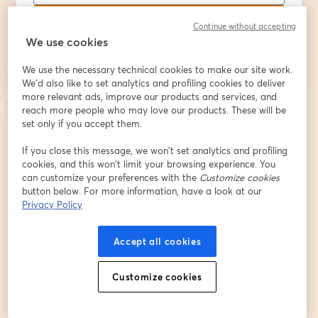
Đăng ký
Continue without accepting
We use cookies
Bạn đã đăng ký từ trước?
Tham gia tại đây
We use the necessary technical cookies to make our site work.
We'd also like to set analytics and profiling cookies to deliver
more relevant ads, improve our products and services, and
reach more people who may love our products. These will be
Bằng việc đăng ký, bạn xác nhận và đồng ý với
Điều khoản dịch vụ
và
Chính
set only if you accept them.
mở trong tab mớ
sách quyền riêng tư
của chúng tôi
Thông tin của bạn sẽ được chia sẻ với
mở trong tab mới
người chủ trì.
If you close this message, we won’t set analytics and profiling
cookies, and this won’t limit your browsing experience. You
can customize your preferences with the
Customize cookies
button below. For more information, have a look at our
Privacy Policy
Accept all cookies
Customize cookies