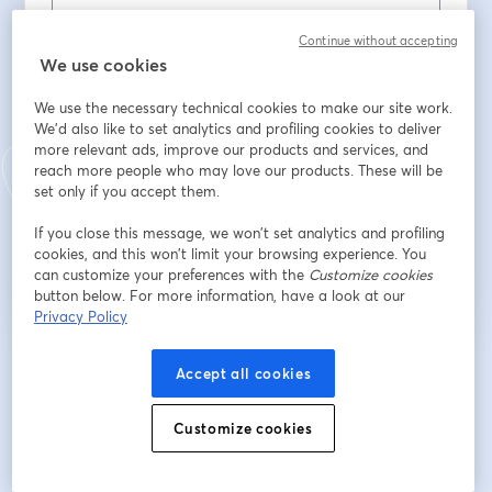
Continue without accepting
Họ
*
We use cookies
We use the necessary technical cookies to make our site work.
We'd also like to set analytics and profiling cookies to deliver
Company Name
*
more relevant ads, improve our products and services, and
reach more people who may love our products. These will be
set only if you accept them.
Đăng ký
If you close this message, we won’t set analytics and profiling
cookies, and this won’t limit your browsing experience. You
can customize your preferences with the
Customize cookies
Bạn đã đăng ký từ trước?
Tham gia tại đây
button below. For more information, have a look at our
Privacy Policy
Bằng việc đăng ký, bạn xác nhận và đồng ý với
Điều khoản dịch vụ
và
Chính
Accept all cookies
mở trong tab mớ
sách quyền riêng tư
của chúng tôi
Thông tin của bạn sẽ được chia sẻ với
mở trong tab mới
người chủ trì.
Customize cookies