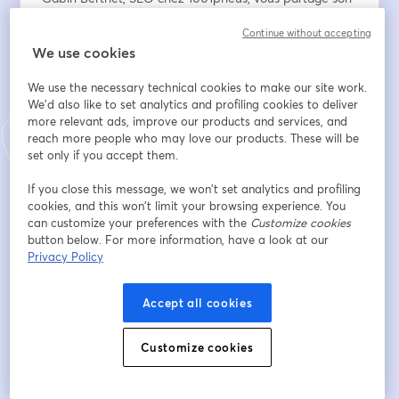
retour terrain sur Magento : comment il a traité plus de 
Continue without accepting
30 000 URLs en cannibalisation via une simple regex, 
We use cookies
injecté du maillage dynamique sans intervention dev, 
et géré l'hreflang à grande échelle grâce à Fasterize. 
We use the necessary technical cookies to make our site work.
Avec des chiffres à l'appui.
We'd also like to set analytics and profiling cookies to deliver
more relevant ads, improve our products and services, and
Romain enchaîne avec une démo live : création de 
reach more people who may love our products. These will be
pages "Fan out" à partir de facettes, injection de règles 
set only if you accept them.
Black Friday en temps réel, et transformation HTML → 
If you close this message, we won’t set analytics and profiling
Markdown pour les crawlers IA.
cookies, and this won’t limit your browsing experience. You
can customize your preferences with the
Customize cookies
On terminera sur ce que ça implique pour notre métier 
button below. For more information, have a look at our
: le SEO comme orchestrateur de données, au cœur 
Privacy Policy
d'une architecture agentique.
Accept all cookies
En vous inscrivant, vous acceptez que votre adresse e-
mail soit utilisée pour vous transmettre les informations 
Customize cookies
relatives à cet événement ainsi que, le cas échéant, 
d’autres communications de notre part et de notre 
partenaire Fasterize.