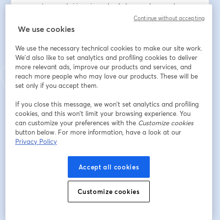
parent normal si je suis soulagé de me séparer de mon 
enfant quelques heures ? Suis je un parent normal si 
Continue without accepting
au contraire c'est une grande déchirure ?  Ce 
We use cookies
webinaire d'1 heure animée par Kevin grosset 
We use the necessary technical cookies to make our site work.
(Monsieur J du social crew) et deux professionnels de 
We'd also like to set analytics and profiling cookies to deliver
cithéa ( Un EJE et une psychologue) vous invite à en 
more relevant ads, improve our products and services, and
savoir plus sur ce moment si particulier. 
reach more people who may love our products. These will be
L'émission MAJ (ta mise à jour) est une émission en 
set only if you accept them.
faveur des parents imparfaits qui souhaitent s'informer 
dans une ambiance safe 
If you close this message, we won’t set analytics and profiling
cookies, and this won’t limit your browsing experience. You
can customize your preferences with the
Customize cookies
Địa chỉ email
*
button below. For more information, have a look at our
Privacy Policy
Tên
*
Accept all cookies
Customize cookies
Họ
*