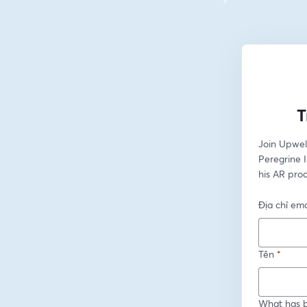
T
Join Upwel
Peregrine 
his AR pro
Địa chỉ ema
Tên
*
What has b