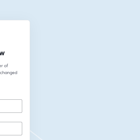
ow
 of 
 changed 