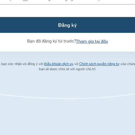
Đăng ký
Bạn đã đăng ký từ trước?
Tham gia tại đây
, bạn xác nhận và đồng ý với
Điều khoản dịch vụ
và
Chính sách quyền riêng tư
của chúng
mở trong tab mới
mở trong 
bạn sẽ được chia sẻ với người chủ trì.