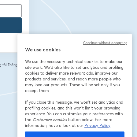
Continue without accepting
We use cookies
We use the necessary technical cookies to make our
 tôi
Thông tin của
site work. We'd also like to set analytics and profiling
tab mới
cookies to deliver more relevant ads, improve our
products and services, and reach more people who
may love our products. These will be set only if you
accept them.
If you close this message, we won’t set analytics and
profiling cookies, and this won’t limit your browsing
experience. You can customize your preferences with
the
Customize cookies
button below. For more
information, have a look at our
Privacy Policy