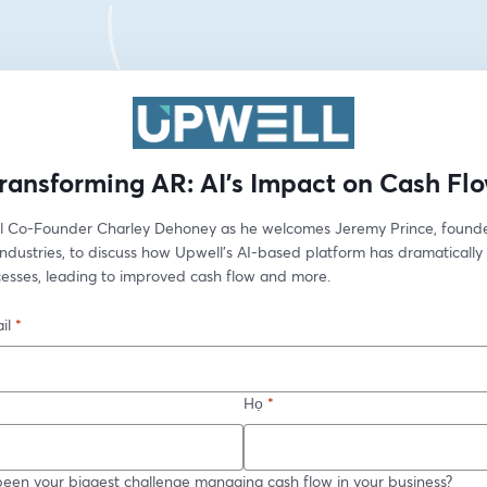
ransforming AR: AI's Impact on Cash Fl
l Co-Founder Charley Dehoney as he welcomes Jeremy Prince, founder
Industries, to discuss how Upwell’s AI-based platform has dramatically
cesses, leading to improved cash flow and more.
il
*
Họ
*
een your biggest challenge managing cash flow in your business?