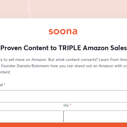
Proven Content to TRIPLE Amazon Sales
dy to sell more on Amazon. But what content converts? Learn from Am
 founder Daniela Bolzmann how you can stand out on Amazon with co
ntent.
il
*
Họ
*