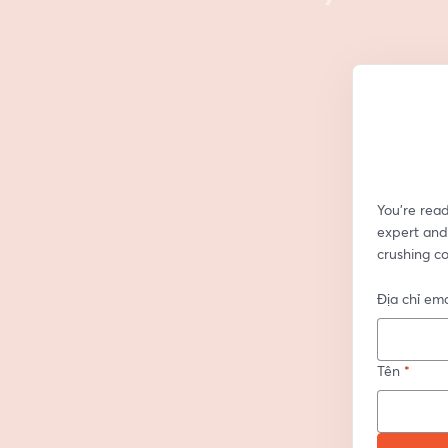
You’re rea
expert and
crushing co
Địa chỉ ema
Tên
*