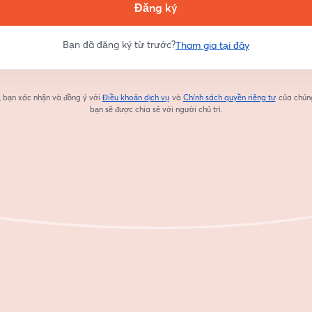
Đăng ký
Bạn đã đăng ký từ trước?
Tham gia tại đây
, bạn xác nhận và đồng ý với
Điều khoản dịch vụ
và
Chính sách quyền riêng tư
của chúng
mở trong tab mới
mở trong 
bạn sẽ được chia sẻ với người chủ trì.