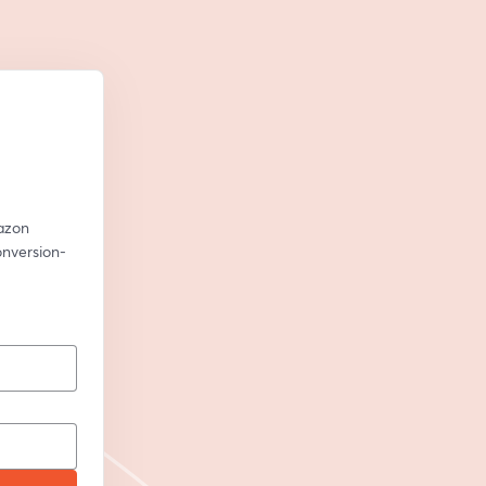
azon 
nversion-