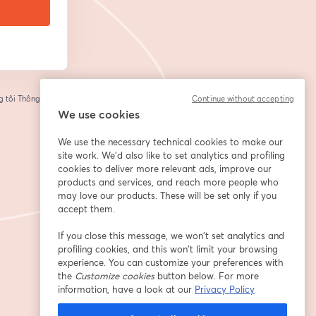
 tôi
Thông tin của
Continue without accepting
tab mới
We use cookies
We use the necessary technical cookies to make our
site work. We'd also like to set analytics and profiling
cookies to deliver more relevant ads, improve our
products and services, and reach more people who
may love our products. These will be set only if you
accept them.
If you close this message, we won’t set analytics and
profiling cookies, and this won’t limit your browsing
experience. You can customize your preferences with
the
Customize cookies
button below. For more
information, have a look at our
Privacy Policy