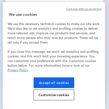
Địa chỉ email
*
Continue without accepting
We use cookies
We use the necessary technical cookies to make our site work.
Tên
*
We'd also like to set analytics and profiling cookies to deliver
more relevant ads, improve our products and services, and
reach more people who may love our products. These will be
set only if you accept them.
Họ
*
If you close this message, we won’t set analytics and profiling
cookies, and this won’t limit your browsing experience. You
can customize your preferences with the
Customize cookies
Đăng ký
button below. For more information, have a look at our
Privacy Policy
Bạn đã đăng ký từ trước?
Tham gia tại đây
Accept all cookies
Customize cookies
Bằng việc đăng ký, bạn xác nhận và đồng ý với
Điều khoản dịch vụ
và
Chính
mở trong tab mớ
sách quyền riêng tư
của chúng tôi
Thông tin của bạn sẽ được chia sẻ với
mở trong tab mới
người chủ trì.