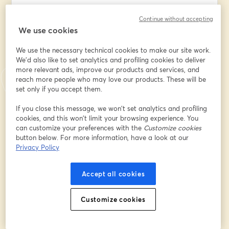
"Tu futuro profesional está lleno de oportunidades y 
Continue without accepting
nosotros, queremos acompañarte."
We use cookies
We use the necessary technical cookies to make our site work.
-PROGRAMA DE LA JORNADA-
We'd also like to set analytics and profiling cookies to deliver
more relevant ads, improve our products and services, and
| 16:30 - 17:00 | Presentación institucional a cargo del 
reach more people who may love our products. These will be
presidente de CECOVA y de las presidentas de los 
set only if you accept them.
Colegios Oficiales de Enfermería de Alicante, Castellón 
If you close this message, we won’t set analytics and profiling
y Valencia.
cookies, and this won’t limit your browsing experience. You
can customize your preferences with the
Customize cookies
| 17:00 - 17:30 | Ponencia inaugural y presentación del 
button below. For more information, have a look at our
proyecto formativo en IA para enfermería CECOVA | 
Privacy Policy
IAcademia: "Inteligencia artificial aplicada a la práctica 
enfermera"
Accept all cookies
| 17:30 - 18:00 | Masterclass: "Aplicaciones prácticas de 
Customize cookies
la IA y su impacto en los
procesos enfermeros"