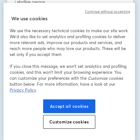
i słodkie owoce.
Continue without accepting
Prezentacja kolekcji, która wkrótce pojawi się na 
We use cookies
sklepowych półkach – zapraszają Orsolya oraz 
magazyn Zabawki Papier. Książki.
We use the necessary technical cookies to make our site work.
We'd also like to set analytics and profiling cookies to deliver
more relevant ads, improve our products and services, and
📅 Data: 12 marca 2026
reach more people who may love our products. These will be
⏰ Godzina: 9:00
set only if you accept them.
🆓 Udział bezpłatny
🌐 Gdzie? Online – dołącz do transmisji na żywo!
If you close this message, we won’t set analytics and profiling
cookies, and this won’t limit your browsing experience. You
Rejestracja na: 
can customize your preferences with the
Customize cookies
button below. For more information, have a look at our
https://zpkinfo.pl/dzial/prezentacje-
Privacy Policy
produktowe/nowosci-prezentacje-marek/
📺 Transmisja dostępna na:
Accept all cookies
🔗 LinkedIn – profil Dorota Mazurek
🔗 Facebook – Magazyn Zabawki Papier Książki
Customize cookies
🔗 YouTube – Zabawki Papier. Książki | Toys Paper 
Books