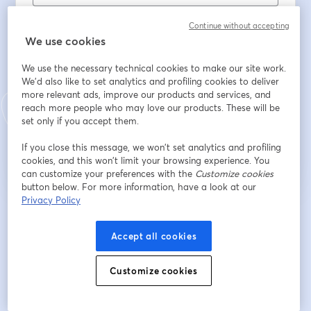
First name
*
Continue without accepting
We use cookies
Last name
*
We use the necessary technical cookies to make our site work.
We'd also like to set analytics and profiling cookies to deliver
more relevant ads, improve our products and services, and
reach more people who may love our products. These will be
set only if you accept them.
Register
If you close this message, we won’t set analytics and profiling
cookies, and this won’t limit your browsing experience. You
Already registered?
Join here
can customize your preferences with the
Customize cookies
button below. For more information, have a look at our
Privacy Policy
By registering, you acknowledge and agree to our
Terms Of Service
and
opens in a n
Privacy Policy
Your details will be shared with the host.
opens in a new tab
Accept all cookies
Customize cookies