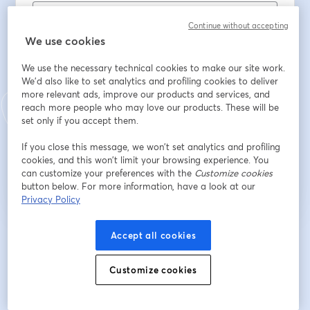
Continue without accepting
First name
*
We use cookies
We use the necessary technical cookies to make our site work.
We'd also like to set analytics and profiling cookies to deliver
Last name
*
more relevant ads, improve our products and services, and
reach more people who may love our products. These will be
set only if you accept them.
If you close this message, we won’t set analytics and profiling
Register
cookies, and this won’t limit your browsing experience. You
can customize your preferences with the
Customize cookies
Already registered?
Join here
button below. For more information, have a look at our
Privacy Policy
Accept all cookies
By registering, you acknowledge and agree to our
Terms Of Service
and
opens in a n
Privacy Policy
Your details will be shared with the host.
opens in a new tab
Customize cookies