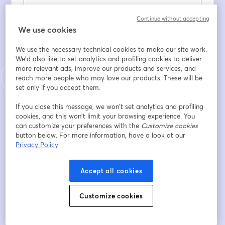
Continue without accepting
First name
*
We use cookies
We use the necessary technical cookies to make our site work.
Last name
*
We'd also like to set analytics and profiling cookies to deliver
more relevant ads, improve our products and services, and
reach more people who may love our products. These will be
set only if you accept them.
Entidad / Organización (solo profesionales)
If you close this message, we won’t set analytics and profiling
cookies, and this won’t limit your browsing experience. You
can customize your preferences with the
Customize cookies
¿Cómo te enteraste del evento?
button below. For more information, have a look at our
Privacy Policy
He leído y acepto la
Política de Privacidad
y el
Accept all cookies
Aviso Legal
*
Acepto el envío de información, el envío de
novedades y boletín de noticias (talleres, webinars,
Customize cookies
eventos, nuevos programas, etc.) a través de
cualquier medio multicanal (email, sms, WhatsApp,
correo postal, etc).