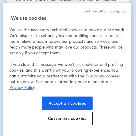
yeux. En direct, partage d'écran.
Continue without accepting
We use cookies
Au programme :
→ Une liste ultra-ciblée construite sur Pharow, filtres et 
We use the necessary technical cookies to make our site work.
signaux d'achat à l'appui
We'd also like to set analytics and profiling cookies to deliver
→ Une campagne Waalaxy alimentée 
more relevant ads, improve our products and services, and
automatiquement via webhook, zéro export CSV
reach more people who may love our products. These will be
→ Les contacts et statuts remontés dans HubSpot ou 
set only if you accept them.
Pipedrive
If you close this message, we won’t set analytics and profiling
→ La méthode pour repérer les comptes à réactiver et 
cookies, and this won’t limit your browsing experience. You
relancer au bon moment
can customize your preferences with the
Customize cookies
→ Un business case complet : un cabinet de 
button below. For more information, have a look at our
recrutement, sa cible, sa séquence, ses messages
Privacy Policy
📅 Jeudi 25 juin
Accept all cookies
🕚 11h (heure de Paris)
⏱️ ~45 minutes
Customize cookies
Email address
*