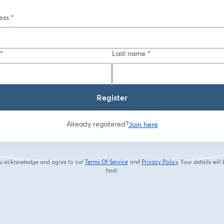
ess
*
*
Last name
*
Register
Already registered?
Join here
you acknowledge and agree to our
Terms Of Service
and
Privacy Policy
Your details will
opens in a new tab
opens in a new tab
host.