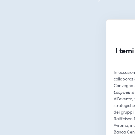
I temi
In occasione
collaborazi
Convegno annuale, d
𝑪𝒐𝒐𝒑𝒆𝒓𝒂𝒕𝒊𝒗𝒐
All'evento,
strategich
dei gruppi
Raiffeisen
Avremo, ino
Banca Cent