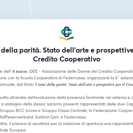
 della parità. Stato dell’arte e prospettive
Credito Cooperativo
 dell' 𝟖 𝐦𝐚𝐫𝐳𝐨, iDEE - Associazione delle Donne del Credito Cooperativ
one con la Scuola Cooperativa di Federcasse, organizzerà la 4^ edizion
al titolo: 𝑰 𝒕𝒆𝒎𝒊 𝒅𝒆𝒍𝒍𝒂 𝒑𝒂𝒓𝒊𝒕𝒂̀. 𝑺𝒕𝒂𝒕𝒐 𝒅𝒆𝒍𝒍'𝒂𝒓𝒕𝒆 𝒆 𝒑𝒓𝒐𝒔𝒑𝒆𝒕𝒕𝒊𝒗𝒆 𝒑𝒆𝒓 𝒊𝒍 𝑪𝒓𝒆𝒅
.
 volto all'analisi dell'evoluzione della presenza femminile nel sistema e d
e a sostegno della stessa, saranno presenti rappresentati delle due Ca
 Gruppo BCC Iccrea e Gruppo Cassa Centrale; la Federazione Coopera
 Raiffeisenverband Südtirol Gen. e Federcasse.
ltre, il piacere di ascoltare per la relazione di apertura una rappresent
rale Europea.