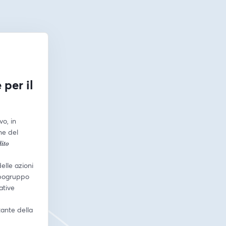
 per il
o, in 
e del 
𝒕𝒐 
elle azioni 
pogruppo 
tive 
ante della 