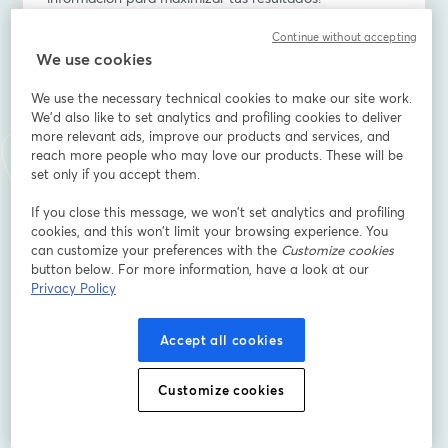
Continue without accepting
En nuestro próximo #M4CWebinar, que se celebrará el 
We use cookies
5 de noviembre de 2024 a las 17:00h CET, 
analizaremos cómo utilizar los datos públicos de la 
We use the necessary technical cookies to make our site work.
competencia para impulsar tu negocio. Contaremos 
We'd also like to set analytics and profiling cookies to deliver
con la participación de Lucas Scarparo, experto de 
more relevant ads, improve our products and services, and
Bright Data, quien nos dará una visión clara y práctica 
reach more people who may love our products. These will be
sobre el tema, en una charla junto a Rubén Bastón, 
set only if you accept them.
director de Marketing4ecommerce.
If you close this message, we won’t set analytics and profiling
cookies, and this won’t limit your browsing experience. You
En este webinar, exploraremos cómo las empresas 
can customize your preferences with the
Customize cookies
pueden utilizar los datos públicos de la competencia 
button below. For more information, have a look at our
en diferentes áreas del eCommerce, y cómo esto 
Privacy Policy
puede traducirse en una ventaja competitiva clave. En 
resumen, este webinar es una oportunidad única para 
Accept all cookies
aprender a utilizar los datos públicos de manera 
estratégica y aplicar estos conocimientos a tu negocio. 
Customize cookies
Con la participación de expertos y casos reales, te irás 
con una perspectiva clara y herramientas prácticas 
para mejorar tus resultados. ¡No te lo pierdas!