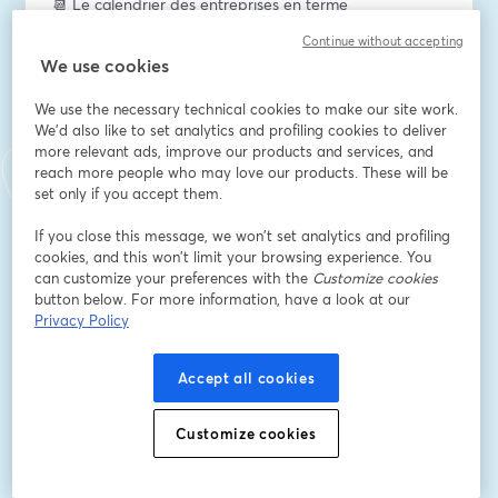
📆 Le calendrier des entreprises en terme 
d'implémentation d'IA en cette rentrée
Continue without accepting
We use cookies
Mais aussi :
🔍 Avoir un retour d'expérience de notre part après 1 
We use the necessary technical cookies to make our site work.
an d'existence et 250 entreprises accompagnées
We'd also like to set analytics and profiling cookies to deliver
🔔 Découvrir les nouvelles offres de Mister IA pour vous 
more relevant ads, improve our products and services, and
reach more people who may love our products. These will be
aider vous et/ou vos collaborateurs
set only if you accept them.
Email address
*
If you close this message, we won’t set analytics and profiling
cookies, and this won’t limit your browsing experience. You
can customize your preferences with the
Customize cookies
button below. For more information, have a look at our
First name
*
Privacy Policy
Accept all cookies
Last name
*
Customize cookies
Register