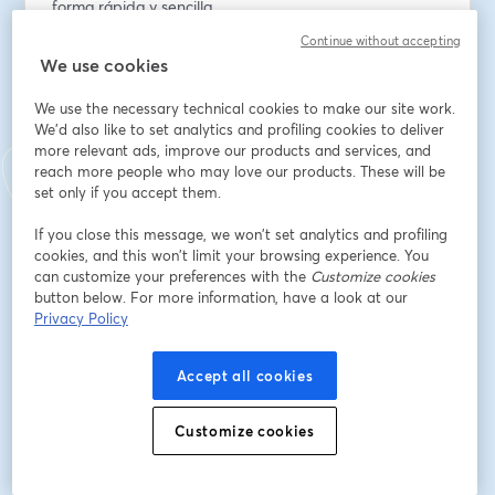
forma rápida y sencilla. 
Continue without accepting
Si trabajas en construcción, suministros industriales o 
We use cookies
ferreterías, este webinar es una buena oportunidad 
para conocer una solución cada vez más usada y 
We use the necessary technical cookies to make our site work.
ofrecer mejores opciones a tus clientes.
We'd also like to set analytics and profiling cookies to deliver
more relevant ads, improve our products and services, and
reach more people who may love our products. These will be
¡Apúntate y aprende con nosotros!
set only if you accept them.
Email address
*
If you close this message, we won’t set analytics and profiling
cookies, and this won’t limit your browsing experience. You
can customize your preferences with the
Customize cookies
button below. For more information, have a look at our
First name
*
Privacy Policy
Accept all cookies
Last name
*
Customize cookies
Empresa
*