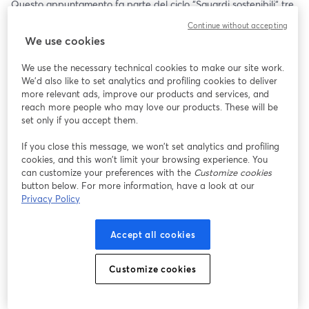
Questo appuntamento fa parte del ciclo “Sguardi sostenibili“ tre 
incontri su tre temi diversi per capire come il terzo settore, le 
Continue without accepting
imprese e le comunità costruiscono un futuro sostenibile.
We use cookies
Dopo questo momento online di presentazione e inquadramento 
We use the necessary technical cookies to make our site work.
dell'argomento, l'appuntamento è in presenza il 21 Novembre 
We'd also like to set analytics and profiling cookies to deliver
alle 14:30 a Trento: Viale Adriano Olivetti, 27, (Le Albere). 
more relevant ads, improve our products and services, and
Iscriviti per partecipare: 
https://www.eventbrite.it/e/biglietti-itas-
reach more people who may love our products. These will be
academy-workshop-fare-meglio-con-meno-con-valeria-valotto-
set only if you accept them.
1691361229969?aff=oddtdtcreator
If you close this message, we won’t set analytics and profiling
cookies, and this won’t limit your browsing experience. You
can customize your preferences with the
Customize cookies
button below. For more information, have a look at our
Privacy Policy
Accept all cookies
Customize cookies