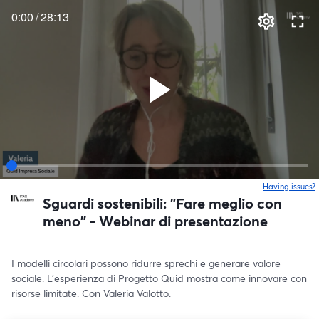
0:00
/
28:13
Having issues?
o
Sguardi sostenibili: "Fare meglio con
meno" - Webinar di presentazione
I modelli circolari possono ridurre sprechi e generare valore 
sociale. L’esperienza di Progetto Quid mostra come innovare con 
risorse limitate. Con Valeria Valotto.