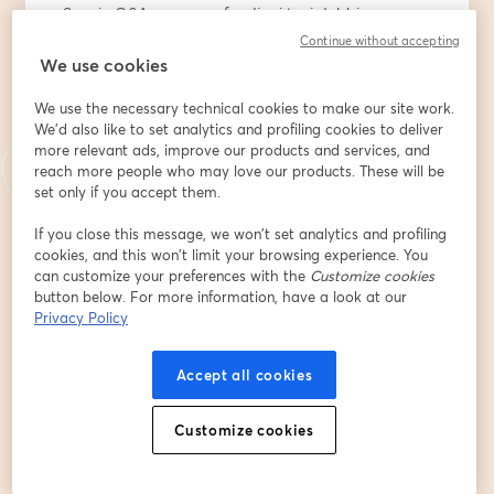
- Spazio Q&A per approfondire i tuoi dubbi e 
rispondere alle curiosità della community
Continue without accepting
We use cookies
👋Chi siamo
We use the necessary technical cookies to make our site work.
🎯 Fuoriclasse è il blog creato e gestito da Pharus, nato 
We'd also like to set analytics and profiling cookies to deliver
con l’obiettivo di condividere i nostri valori e la nostra 
more relevant ads, improve our products and services, and
visione sugli investimenti con professionisti e 
reach more people who may love our products. These will be
appassionati del settore finanziario.
set only if you accept them.
🌍 Il blog è curato da un team internazionale di Esperti 
If you close this message, we won’t set analytics and profiling
cookies, and this won’t limit your browsing experience. You
in Finanza, Gestori di Fondi e Analisti. Team di esperti 
can customize your preferences with the
Customize cookies
con oltre 40 anni di esperienza nei mercati finanziari. I 
button below. For more information, have a look at our
nostri articoli sono redatti da professionisti altamente 
Privacy Policy
qualificati che uniscono competenze diverse per offrire 
analisi e opinioni basate su una profonda 
Accept all cookies
comprensione dei mercati globali.
Nel DNA di Fuoriclasse è scolpita questa citazione di 
Customize cookies
uno, se non il più grande, dei Fuoriclasse della finanza: 
Warren Buffet.