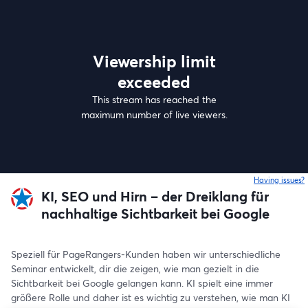
Viewership limit
exceeded
This stream has reached the
maximum number of live viewers.
Having issues?
o
KI, SEO und Hirn – der Dreiklang für
nachhaltige Sichtbarkeit bei Google​
Speziell für PageRangers-Kunden haben wir unterschiedliche 
Seminar entwickelt, dir die zeigen, wie man gezielt in die 
Sichtbarkeit bei Google gelangen kann. KI spielt eine immer 
größere Rolle und daher ist es wichtig zu verstehen, wie man KI 