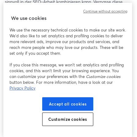
sinnvoll in der SEO-Arbeit kombinieren kann. Verpasse diese 
exklusive Chance nicht!
Continue without accepting
We use cookies
Das erwartet dich:
We use the necessary technical cookies to make our site work.
👉 Verstehe, welche Inhalte Google wirklich liebt
We'd also like to set analytics and profiling cookies to deliver
👉 Lerne den richtigen Umgang mit KI, SEO und wie wichtig der 
more relevant ads, improve our products and services, and
Mensch dabei ist
reach more people who may love our products. These will be
👉 Lerne, wie du iterativ KI für die effiziente Texterstellung 
set only if you accept them.
verwenden kannst 
If you close this message, we won’t set analytics and profiling
👉 Bilde ideale Themenautorität in deiner Branche
cookies, and this won’t limit your browsing experience. You
👉 Lass dir zeigen, wie du deinen Content perfekt analysieren & 
can customize your preferences with the
Customize cookies
optimieren kannst
button below. For more information, have a look at our
👉Lerne, wieso ChatGPT-Texte keine nachhaltige Strategie sind
Privacy Policy
Sei bereit, deine Fähigkeiten im Content-Management zu 
Accept all cookies
vertiefen und deinen Erfolg durch eine durchdachte 
Themenautorität und effiziente Texterstellung zu steigern.
Customize cookies