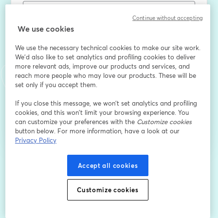
Continue without accepting
First name
*
We use cookies
We use the necessary technical cookies to make our site work.
We'd also like to set analytics and profiling cookies to deliver
Last name
*
more relevant ads, improve our products and services, and
reach more people who may love our products. These will be
set only if you accept them.
If you close this message, we won’t set analytics and profiling
Register
cookies, and this won’t limit your browsing experience. You
can customize your preferences with the
Customize cookies
Already registered?
Join here
button below. For more information, have a look at our
Privacy Policy
Accept all cookies
By registering, you acknowledge and agree to our
Terms Of Service
and
opens in a n
Privacy Policy
Your details will be shared with the host.
opens in a new tab
Customize cookies