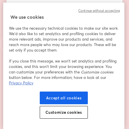
Con Simona Butò, docente, formatrice, ricercatrice 
Continue without accepting
didattica. Eleonora Armaroli (editor) e Sabina Eleonori 
We use cookies
(referente scuole) Terre di mezzo Editore.
We use the necessary technical cookies to make our site work.
Se sei un docentə, ti preghiamo di compilare tutti i 
We'd also like to set analytics and profiling cookies to deliver
campi del modulo di iscrizione, anche quelli non 
more relevant ads, improve our products and services, and
reach more people who may love our products. These will be
obbligatori. Se non insegni, ma desideri partecipare, 
set only if you accept them.
sarai molto benvenutə: dicci chi sei, molto brevemente, 
nel campo "note" (genitore/tutor, associazione, 
If you close this message, we won’t set analytics and profiling
professione di cura, altro).
cookies, and this won’t limit your browsing experience. You
can customize your preferences with the
Customize cookies
Email address
*
button below. For more information, have a look at our
Privacy Policy
First name
*
Accept all cookies
Customize cookies
Last name
*