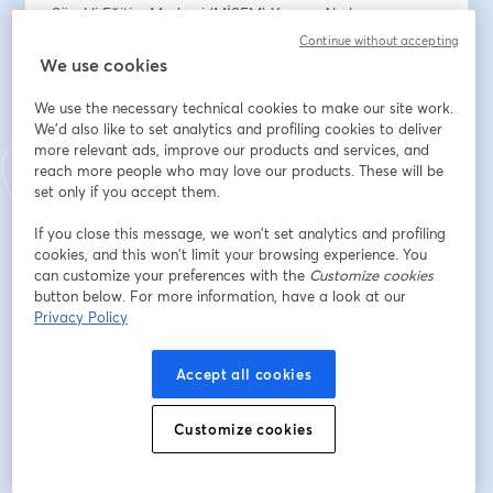
Sürekli Eğitim Merkezi (MİSEM) Yangın Algılama ve 
Alarm Sistemleri Eğitmeni olarak görev almaktadır. 
Continue without accepting
Sektörel kongrelerde ve sempozyumlarda bildiriler 
We use cookies
sunmanın yanı sıra panel ve forumlarda konuşmacı 
We use the necessary technical cookies to make our site work.
olarak da görev aldı. Mezun olduğu yıldan günümüze 
We'd also like to set analytics and profiling cookies to deliver
elektronik güvenlik sistemleri sektöründe çalıştı. 2007 
more relevant ads, improve our products and services, and
Yılından beri Mavili Elektronik Tic. Ve San. A.Ş. 
reach more people who may love our products. These will be
firmasında Ege Bölge Müdürlüğü görevini 
set only if you accept them.
sürdürmektedir.
If you close this message, we won’t set analytics and profiling
cookies, and this won’t limit your browsing experience. You
Email address
*
can customize your preferences with the
Customize cookies
button below. For more information, have a look at our
Privacy Policy
First name
*
Accept all cookies
Last name
*
Customize cookies