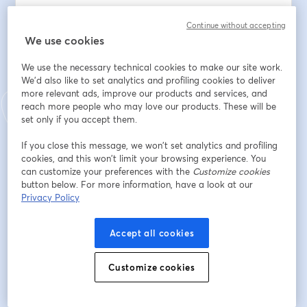
Le golf au féminin propose également des clefs 
Continue without accepting
inspirantes pour les messieurs.
We use cookies
GolfHER LIVE c'est la volonté de montrer un golf 
We use the necessary technical cookies to make our site work.
inclusif dans lequel chacun pourra y trouver son 
We'd also like to set analytics and profiling cookies to deliver
compte.
more relevant ads, improve our products and services, and
reach more people who may love our products. These will be
Merci de votre présence :)
set only if you accept them.
First name
*
If you close this message, we won’t set analytics and profiling
cookies, and this won’t limit your browsing experience. You
can customize your preferences with the
Customize cookies
button below. For more information, have a look at our
Last name
*
Privacy Policy
Accept all cookies
Email address
*
Customize cookies
Register