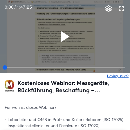
0:00
/
1:47:25
Having issues?
o
Kostenloses Webinar: Messgeräte,
Rückführung, Beschaffung –
normkonform und sicher umgesetzt
Für wen ist dieses Webinar?
- Laborleiter und QMB in Prüf- und Kalibrierlaboren (ISO 17025)
- Inspektionsstellenleiter und Fachleute (ISO 17020)