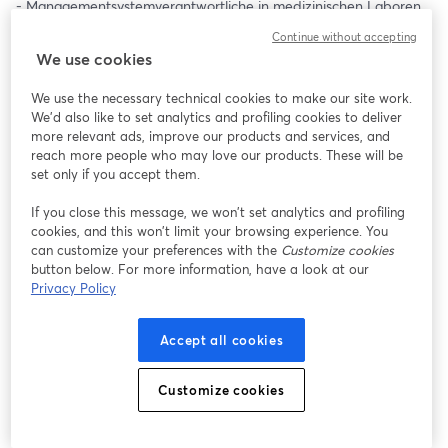
- Managementsystemverantwortliche in medizinischen Laboren 
(ISO 15189)
Continue without accepting
- Alle, die eine Akkreditierung vorbereiten oder aufrechterhalten
We use cookies
Kernthemen
We use the necessary technical cookies to make our site work.
We'd also like to set analytics and profiling cookies to deliver
🔬 Technische Infrastruktur – Normkonforme Verwaltung von 
more relevant ads, improve our products and services, and
Messgeräten, Einrichtungen und Räumlichkeiten
reach more people who may love our products. These will be
set only if you accept them.
📐 Metrologische Rückführung – Kalibrierung, 
If you close this message, we won’t set analytics and profiling
Rückführungsnachweise und Dokumentation richtig umsetzen
cookies, and this won’t limit your browsing experience. You
can customize your preferences with the
Customize cookies
🛒 Beschaffung – Lieferanten- und Dienstleisterbewertung nach 
button below. For more information, have a look at our
ISO 17025 / 17020 / 15189
Privacy Policy
Referent
Accept all cookies
Werner Weninger · Akkreditierungsexperte · Gründer METRAS 
GmbH
Customize cookies
Über 20 Jahre Erfahrung in der Akkreditierungsberatung für 
Prüfstellen, Inspektionsstellen und medizinische Labore.