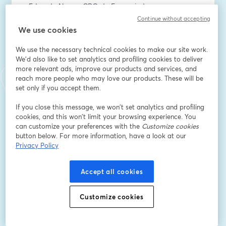
- Eduardo Nunes, CPO da Everymind 
- Gustavo Rodrigues, CEO da Everymind
Continue without accepting
- Luciana Morelli, diretora do Office of Equality da 
We use cookies
Salesforce LATAM
We use the necessary technical cookies to make our site work.
- Mauricio Schorsch, diretor do Office of Talent 
We'd also like to set analytics and profiling cookies to deliver
Amplifier da Salesforce LATAM
more relevant ads, improve our products and services, and
reach more people who may love our products. These will be
Email address
*
set only if you accept them.
If you close this message, we won’t set analytics and profiling
cookies, and this won’t limit your browsing experience. You
First name
*
can customize your preferences with the
Customize cookies
button below. For more information, have a look at our
Privacy Policy
Last name
*
Accept all cookies
Empresa
*
Customize cookies