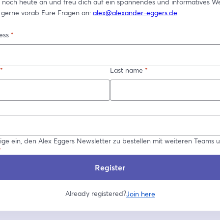
 noch heute an und freu dich auf ein spannendes und informatives W
r gerne vorab Eure Fragen an: 
alex@alexander-eggers.de
.
ess
*
*
Last name
*
llige ein, den Alex Eggers Newsletter zu bestellen mit weiteren Teams 
*
Register
Already registered?
Join here