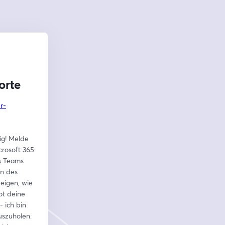
orte
r-
ig! Melde 
rosoft 365: 
s Teams 
n des 
eigen, wie 
t deine 
 ich bin 
szuholen. 