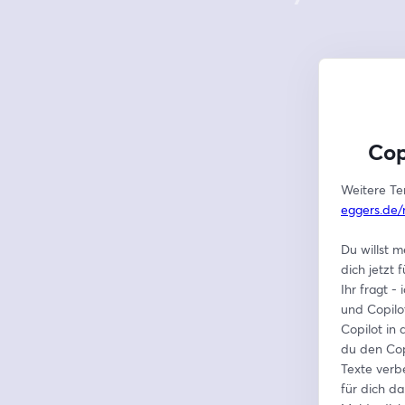
Cop
Weitere Ter
eggers.de/
Du willst m
dich jetzt 
Ihr fragt -
und Copilot
Copilot in 
du den Cop
Texte verbe
für dich d