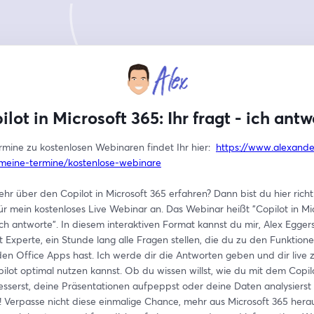
ilot in Microsoft 365: Ihr fragt - ich antw
mine zu kostenlosen Webinaren findet Ihr hier:  
https://www.alexande
meine-termine/kostenlose-webinare
ehr über den Copilot in Microsoft 365 erfahren? Dann bist du hier richt
für mein kostenloses Live Webinar an. Das Webinar heißt "Copilot in Mic
 ich antworte". In diesem interaktiven Format kannst du mir, Alex Egger
 Experte, ein Stunde lang alle Fragen stellen, die du zu den Funktione
den Office Apps hast. Ich werde dir die Antworten geben und dir live z
ilot optimal nutzen kannst. Ob du wissen willst, wie du mit dem Copilo
sserst, deine Präsentationen aufpeppst oder deine Daten analysierst -
a! Verpasse nicht diese einmalige Chance, mehr aus Microsoft 365 herau