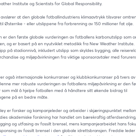
her Institute og Scientists for Global Responsibility.
vslører at den globale fotballindustriens klimaavtrykk tilsvarer omtrent
til Østerrike - eller utslippene fra forbrenning av 150 millioner fat olje.
n er den første globale vurderingen av fotballens karbonutslipp som om
en, og er basert på en nyutviklet metodikk fra New Weather Institute. 
ipp på stadionnivå, inkludert utslipp som skyldes bygging, alle reiserela
rchandise og miljøpåvirkningen fra viktige sponsoravtaler med foruren
er også internasjonale konkurranser og klubbkonkurranser på tvers av 
 Denne mer robuste vurderingen av fotballens miljøpåvirkning er den først
r som mål å hjelpe fotballen med å håndtere sitt økende bidrag til 
klimaendringene på en bedre måte.	
ley er forsker og kampanjeleder og arbeider i skjæringspunktet mellom 
ddies akademiske forskning har handlet om bærekraftig atferdsendring,
gging og utfasing av fossilt brensel, mens kampanjearbeidet hans foku
 sponsing av fossilt brensel i den globale idrettsbransjen. Freddie lede