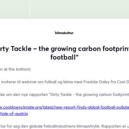
rty Tackle – the growing carbon footprin
football“
on at the bottom) 
 inviterer til webinar om fotball og klima med Freddie Daley fra Cool 
kke om den nye rapporten “Dirty Tackle - the growing carbon footprint 
w.cooldownclimate.org/latest/new-report-finds-global-football-pollut
ole-of-austria
ar for seg den globale fotballindustriens klimaavtrykk. Rapporten er u