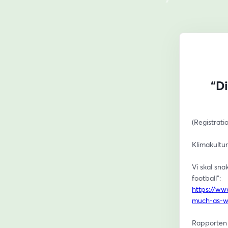
“Di
(Registrati
Klimakultur
Vi skal sna
football”:
https://ww
much-as-wh
Rapporten t