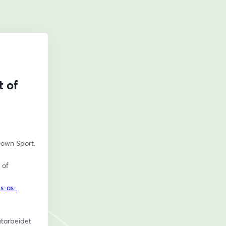
t of
Down Sport.
of 
es-as-
tarbeidet 