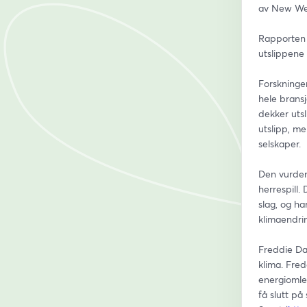
av New Weat
Rapporten a
utslippene 
Forskninge
hele bransj
dekker utsl
utslipp, me
selskaper. 
Den vurder
herrespill.
slag, og ha
Freddie Da
klima. Fre
energiomle
få slutt på