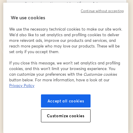
consultant en investissement locatif pour Artae 
immobilier, vous partage tout ce qu'il faut savoir.
Continue without accepting
We use cookies
👉 Il vous donnera toutes les clés :
We use the necessary technical cookies to make our site work.
- Les ratios analysés par les banques
We'd also like to set analytics and profiling cookies to deliver
- Les techniques légales pour contourner les Normes 
more relevant ads, improve our products and services, and
HCSF
reach more people who may love our products. These will be
- Les règles d'or pour obtenir un financement optimisé 
set only if you accept them.
- Les erreurs à ne pas faire dans le montage de votre 
dossier
If you close this message, we won’t set analytics and profiling
cookies, and this won’t limit your browsing experience. You
can customize your preferences with the
Customize cookies
Inscrivez-vous pour tout savoir !
button below. For more information, have a look at our
Privacy Policy
📅 Pas disponible à l’heure du webinaire ? Inscrivez-
vous quand même, et vous recevrez le replay par mail 
Accept all cookies
pour le visionner dans vous le voulez.
Email address
*
Customize cookies