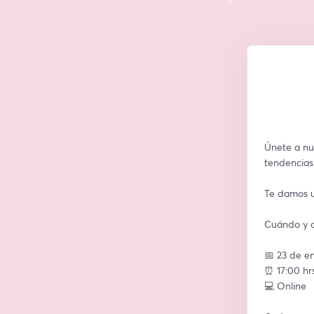
Únete a nu
tendencias
Te damos un
Cuándo y 
📅 23 de e
⏰ 17:00 hr
💻 Online