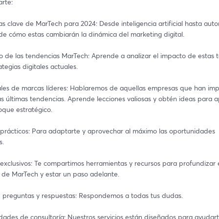
rte:
s clave de MarTech para 2024: Desde inteligencia artificial hasta auto
e cómo estas cambiarán la dinámica del marketing digital.
to de las tendencias MarTech: Aprende a analizar el impacto de estas t
ategias digitales actuales.
ales de marcas líderes: Hablaremos de aquellas empresas que han im
as últimas tendencias. Aprende lecciones valiosas y obtén ideas para ap
oque estratégico.
 prácticos: Para adaptarte y aprovechar al máximo las oportunidades 
s.
exclusivos: Te compartimos herramientas y recursos para profundizar e
 de MarTech y estar un paso adelante. 
e preguntas y respuestas: Respondemos a todas tus dudas.
dades de consultoría: Nuestros servicios están diseñados para ayudart