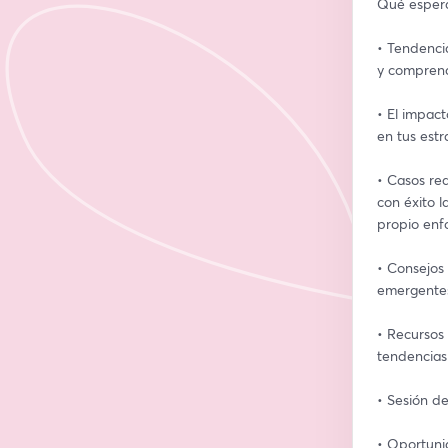
Qué espera
• Tendencia
y comprend
• El impac
en tus estr
• Casos re
con éxito l
propio enf
• Consejos
emergente
• Recursos 
tendencias
• Sesión d
• Oportuni