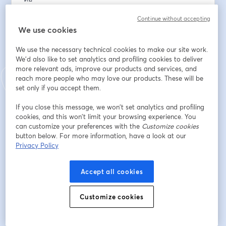
Continue without accepting
💡 พร้อมตัวอย่างจริง และเคล็ดลับที่คุณนำไปใช้ได้ทันที!
We use cookies
สิ่งที่จะได้รับจากงานสัมมนานี้ คือ
We use the necessary technical cookies to make our site work.
- เข้าใจภาพรวมของ Customer Service ยุคใหม่ ที่เชื่อม
We'd also like to set analytics and profiling cookies to deliver
โยงกับยอดขายโดยตรง
more relevant ads, improve our products and services, and
- แนวทางการออกแบบ Omnichannel Experience ที่มี
reach more people who may love our products. These will be
ประสิทธิภาพ
set only if you accept them.
- เทคนิคการใช้ Support Interaction ในการ Upsell, 
If you close this message, we won’t set analytics and profiling
Cross-sell และสร้าง Retention
cookies, and this won’t limit your browsing experience. You
- เรียนรู้การประยุกต์ใช้ Freshdesk Omnichannel และ 
can customize your preferences with the
Customize cookies
Freddy AI ในองค์กร
button below. For more information, have a look at our
- รับข้อเสนอพิเศษจาก Sundae Solutions สำหรับผู้เข้าร่วม
Privacy Policy
งานเท่านั้น
Accept all cookies
Email address
*
Customize cookies
First name
*