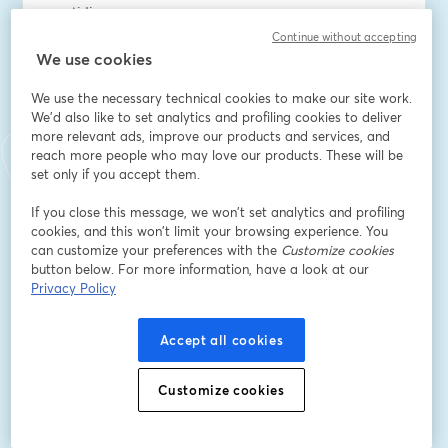
quotidiennes.
Amélioration de votre productivité.
Continue without accepting
Utilisation de l’IA pour optimiser vos processus internes 
We use cookies
et augmenter votre compétitivité.
We use the necessary technical cookies to make our site work.
We'd also like to set analytics and profiling cookies to deliver
Formations individuelles accessibles à tous : Apprenez 
more relevant ads, improve our products and services, and
à votre rythme, depuis chez vous, avec des experts.
reach more people who may love our products. These will be
set only if you accept them.
Des avantages concrets : Apprenez à intégrer l'IA dans 
votre métier, quels que soient votre secteur et votre 
If you close this message, we won’t set analytics and profiling
cookies, and this won’t limit your browsing experience. You
niveau.
can customize your preferences with the
Customize cookies
button below. For more information, have a look at our
Un bonus exclusif pour tous les participants présents.
Privacy Policy
Email address
*
Accept all cookies
Customize cookies
First name
*