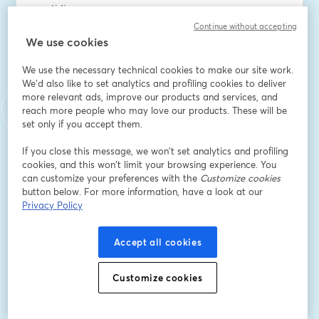
quotidiennes.
Amélioration de votre productivité.
Continue without accepting
Utilisation de l’IA pour optimiser vos processus internes 
We use cookies
et augmenter votre compétitivité.
We use the necessary technical cookies to make our site work.
We'd also like to set analytics and profiling cookies to deliver
Formations individuelles accessibles à tous : Apprenez 
more relevant ads, improve our products and services, and
à votre rythme, depuis chez vous, avec des experts.
reach more people who may love our products. These will be
set only if you accept them.
Des avantages concrets : Apprenez à intégrer l'IA dans 
votre métier, quels que soient votre secteur et votre 
If you close this message, we won’t set analytics and profiling
cookies, and this won’t limit your browsing experience. You
niveau.
can customize your preferences with the
Customize cookies
button below. For more information, have a look at our
Un bonus exclusif pour tous les participants présents.
Privacy Policy
Email address
*
Accept all cookies
Customize cookies
First name
*