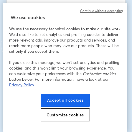
Email address
*
Continue without accepting
We use cookies
We use the necessary technical cookies to make our site work.
First name
*
We'd also like to set analytics and profiling cookies to deliver
more relevant ads, improve our products and services, and
reach more people who may love our products. These will be
set only if you accept them.
Last name
*
If you close this message, we won’t set analytics and profiling
cookies, and this won’t limit your browsing experience. You
can customize your preferences with the
Empresa
*
Customize cookies
button below. For more information, have a look at our
Privacy Policy
Cargo
*
Accept all cookies
Customize cookies
Intereses
*