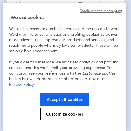
✅ Яких помилок припускаються 80% початківців
✅ Який шлях проходять фахівці від 0 до перших 
Continue without accepting
замовлень
We use cookies
We use the necessary technical cookies to make our site work.
Для кого цей вебінар:
We'd also like to set analytics and profiling cookies to deliver
✅ Для тих, хто хоче опанувати нову професію
more relevant ads, improve our products and services, and
✅ Для мам у декреті, переселенців, фрілансерів
reach more people who may love our products. These will be
✅ Для молоді без досвіду
set only if you accept them.
✅ Для спеціалістів, які хочуть перейти в digital
If you close this message, we won’t set analytics and profiling
cookies, and this won’t limit your browsing experience. You
Email address
*
can customize your preferences with the
Customize cookies
button below. For more information, have a look at our
Privacy Policy
First name
*
Accept all cookies
Last name
*
Customize cookies