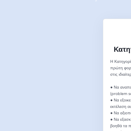
Κατη
Η Κατηγορί
πρώτη φορά,
στις ιδιαίτ
● Να αναπα
(problem so
● Να εξοικε
εκτέλεση α
● Να αξιοπ
● Να εξασκ
βοηθά τα πα