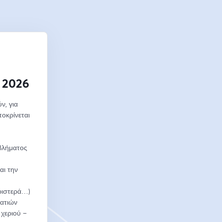
 2026
, για 
οκρίνεται 
βλήματος 
ι την 
ριστερά…)
ατιών 
χεριού – 