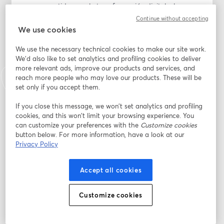
comprometidas con la transformación digital y la 
equidad en el ámbito tecnológico.
Continue without accepting
We use cookies
Durante julio se celebrarán diferentes jornadas online y 
We use the necessary technical cookies to make our site work.
presenciales, con actividades que incluyen ponencias, 
We'd also like to set analytics and profiling cookies to deliver
mentorías y workshops liderados por mujeres 
more relevant ads, improve our products and services, and
referentes del sector. La jornada final presencial 
reach more people who may love our products. These will be
tendrá lugar los días 9 y 10 de septiembre en dos 
set only if you accept them.
espacios emblemáticos de Barcelona:
- Hospital Sant Pau (vertical salud)
If you close this message, we won’t set analytics and profiling
cookies, and this won’t limit your browsing experience. You
- Estadi Olímpic Lluís Companys (vertical deporte)
can customize your preferences with the
Customize cookies
button below. For more information, have a look at our
🎤 JORNADA ESPECIAL – 17 de Julio
Privacy Policy
En la jornada especial online, daremos la bienvenida a 
mentoras, participantes y entidades colaboradoras. 
Accept all cookies
Presentaremos la estructura del programa, los retos 
captados y los criterios de evaluación.
Customize cookies
📅 PROGRAMA DE LA JORNADA ESPECIAL
17:00 – 17:15 | Apertura