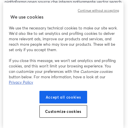
piattaforma open source che integra nativamente vector search, 
modelli di embedding, RAG e agentic capabilities in 
Continue without accepting
un'architettura unificata - senza dover orchestrare decine di 
We use cookies
servizi esterni o accettare vendor lock-in.
We use the necessary technical cookies to make our site work.
Guarda il webinar per saperne di più. 
We'd also like to set analytics and profiling cookies to deliver
Cosa scoprirai in 45 minuti:
more relevant ads, improve our products and services, and
reach more people who may love our products. These will be
🔍 Cos'è OpenSearch AI oggi, come si è evoluto, e perché 
set only if you accept them.
rappresenta un cambio di paradigma rispetto alle alternative 
If you close this message, we won’t set analytics and profiling
proprietarie. Stefano Pampaloni – CEO Seacom, racconta la 
cookies, and this won’t limit your browsing experience. You
scelta strategica e cosa significa per chi vuole implementarlo.
can customize your preferences with the
Customize cookies
button below. For more information, have a look at our
🚀 Deep dive tecnico con Alessandro Fortunati – CTO Seacom: 
Privacy Policy
semantic search, RAG (Retrieval Augmented Generation), vector 
search, integrazioni LLM native, neural search, e tutte le novità 
Accept all cookies
che rendono OpenSearch AI una piattaforma AI-first.
📊 Dall'analisi intelligente di log alla ricerca semantica su 
Customize cookies
knowledge base, dal recommendation engine al customer 
support potenziato da AI: scopri dove e come OpenSearch fa 
davvero la differenza.