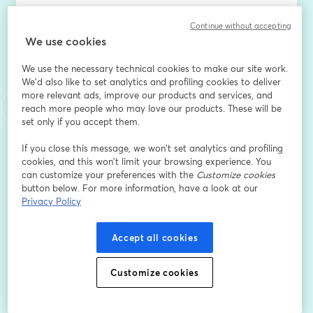
Au programme :
Continue without accepting
We use cookies
l’expérience vécue par les joueuses
We use the necessary technical cookies to make our site work.
les stéréotypes dans le gaming
We'd also like to set analytics and profiling cookies to deliver
comment accompagner les enfants dans cet univers
more relevant ads, improve our products and services, and
reach more people who may love our products. These will be
Un webinaire pensé comme une discussion ouverte : 
set only if you accept them.
pour écouter les expériences des joueuses, mettre des 
mots sur certaines réalités du gaming et proposer aux 
If you close this message, we won’t set analytics and profiling
cookies, and this won’t limit your browsing experience. You
parents des repères pour accompagner leurs enfants 
can customize your preferences with the
Customize cookies
dans cet univers.
button below. For more information, have a look at our
Privacy Policy
Email address
*
Accept all cookies
First name
*
Customize cookies
Last name
*